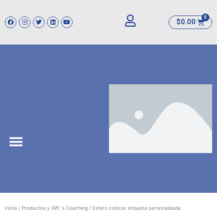
$
0.00
Inicio
/
Productos y Gift´s Coaching
/ Esfero colocar etiqueta personalizada